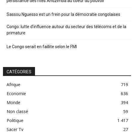
persistance des rites Andzimba au coeur du pouvoir
Sassou Nguesso est un frein pour la démocratie congolaises
Congo: lutte d’influence autour du secteur des télécoms et de la
primature
Le Congo serait en faillite selon le FMI
CATÉGORIES
Afrique
719
Economie
636
Monde
394
Non classé
59
Politique
1 417
Sacer Tv
27