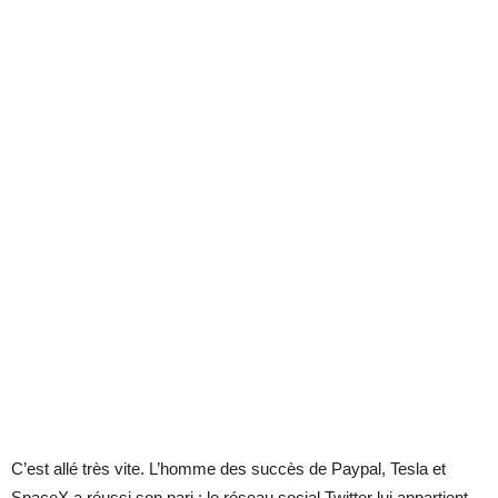
C’est allé très vite. L’homme des succès de Paypal, Tesla et
SpaceX a réussi son pari : le réseau social Twitter lui appartient