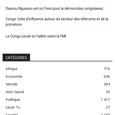
Sassou Nguesso est un frein pour la démocratie congolaises
Congo: lutte d’influence autour du secteur des télécoms et de la
primature
Le Congo serait en faillite selon le FMI
CATÉGORIES
Afrique
719
Economie
636
Monde
394
Non classé
59
Politique
1 417
Sacer Tv
27
Société
2 159