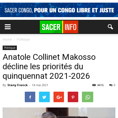
Home
Politique
Politique
Anatole Collinet Makosso
décline les priorités du
quinquennat 2021-2026
By
Stany Franck
-
14 mai 2021
4416
0