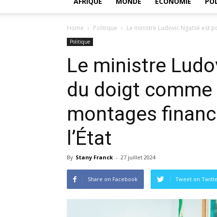
AFRIQUE
MONDE
ECONOMIE
POL
Home
Politique
Le ministre Ludovic Ngatsé est p
Politique
Le ministre Ludo
du doigt comme 
montages financ
l’État
By
Stany Franck
-
27 juillet 2024
Share on Facebook
Tweet on Twitt