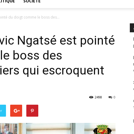
ITIQUE
SOCIÉTÉ
ointé du doigt comme le boss des...
vic Ngatsé est pointé
le boss des
iers qui escroquent
2498
0
er