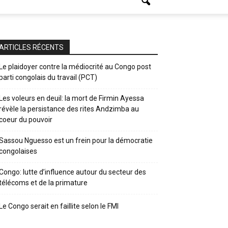
ARTICLES RÉCENTS
Le plaidoyer contre la médiocrité au Congo post
parti congolais du travail (PCT)
Les voleurs en deuil: la mort de Firmin Ayessa
révèle la persistance des rites Andzimba au
coeur du pouvoir
Sassou Nguesso est un frein pour la démocratie
congolaises
Congo: lutte d’influence autour du secteur des
télécoms et de la primature
Le Congo serait en faillite selon le FMI