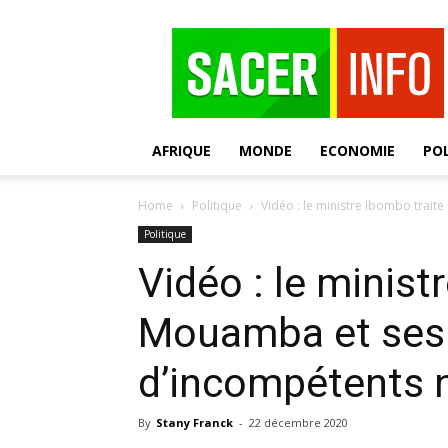
SACER
AFRIQUE
MONDE
ECONOMIE
POL
Home
Politique
Vidéo : le ministre Ibombo trait
Politique
Vidéo : le minist
Mouamba et ses 
d’incompétents n
By
Stany Franck
-
22 décembre 2020