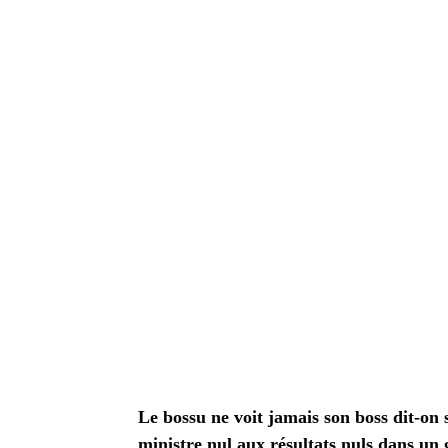
Le bossu ne voit jamais son boss dit-on
ministre nul aux résultats nuls dans u