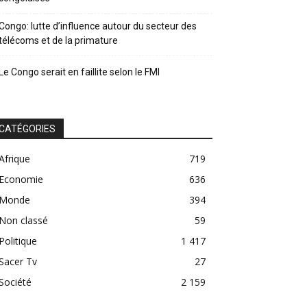
Congo: lutte d’influence autour du secteur des
télécoms et de la primature
Le Congo serait en faillite selon le FMI
CATÉGORIES
Afrique
719
Economie
636
Monde
394
Non classé
59
Politique
1 417
Sacer Tv
27
Société
2 159