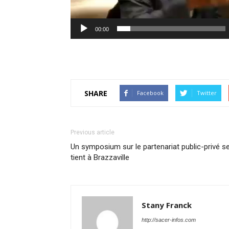
00:00
SHARE
Facebook
Twitter
Previous article
Un symposium sur le partenariat public-privé s
tient à Brazzaville
Stany Franck
http://sacer-infos.com