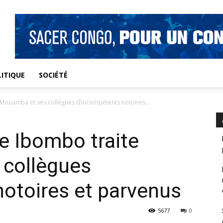
ITIQUE
SOCIÉTÉ
e Mouamba et ses collègues d’incompétents notoires...
re Ibombo traite
collègues
otoires et parvenus
5677
0