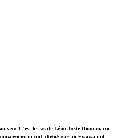
 souvent!C’est le cas de Léon Juste Ibombo, un
n gouvernement nul, dirigé par un Ewawa nul.