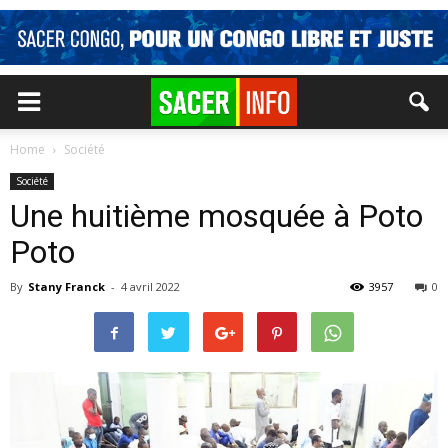
Home
Société
Société
Une huitième mosquée à Poto
Poto
By
Stany Franck
-
4 avril 2022
3957
0