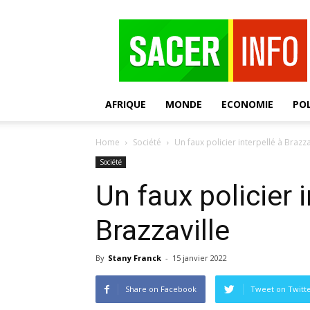
SACER
AFRIQUE
MONDE
ECONOMIE
POL
Home
Société
Un faux policier interpellé à Brazza
Société
Un faux policier i
Brazzaville
By
Stany Franck
-
15 janvier 2022
Share on Facebook
Tweet on Twitt