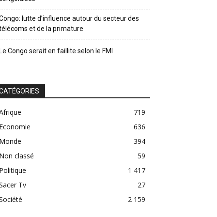
Congo: lutte d’influence autour du secteur des
télécoms et de la primature
Le Congo serait en faillite selon le FMI
CATÉGORIES
Afrique
719
Economie
636
Monde
394
Non classé
59
Politique
1 417
Sacer Tv
27
Société
2 159