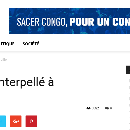
ITIQUE
SOCIÉTÉ
ville
nterpellé à
3382
0
er