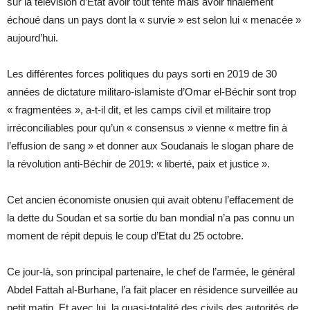
sur la télévision d’Etat avoir tout tenté mais avoir finalement
échoué dans un pays dont la « survie » est selon lui « menacée »
aujourd’hui.
Les différentes forces politiques du pays sorti en 2019 de 30
années de dictature militaro-islamiste d’Omar el-Béchir sont trop
« fragmentées », a-t-il dit, et les camps civil et militaire trop
irréconciliables pour qu’un « consensus » vienne « mettre fin à
l’effusion de sang » et donner aux Soudanais le slogan phare de
la révolution anti-Béchir de 2019: « liberté, paix et justice ».
Cet ancien économiste onusien qui avait obtenu l’effacement de
la dette du Soudan et sa sortie du ban mondial n’a pas connu un
moment de répit depuis le coup d’Etat du 25 octobre.
Ce jour-là, son principal partenaire, le chef de l’armée, le général
Abdel Fattah al-Burhane, l’a fait placer en résidence surveillée au
petit matin. Et avec lui, la quasi-totalité des civils des autorités de