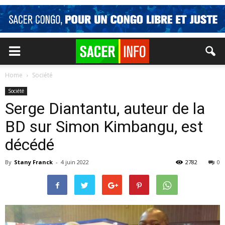
Home
Société
Société
Serge Diantantu, auteur de la
BD sur Simon Kimbangu, est
décédé
By
Stany Franck
-
4 juin 2022
2782
0