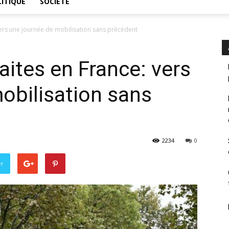
ITIQUE
SOCIÉTÉ
vers une journée de mobilisation sans précédent
aites en France: vers
obilisation sans
2234
0
er