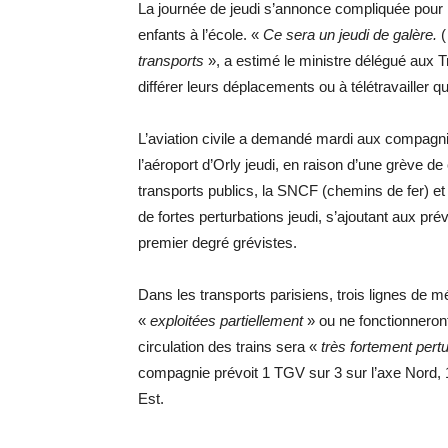
La journée de jeudi s’annonce compliquée pour l
enfants à l’école. «
Ce sera un jeudi de galère.
(
transports
», a estimé le ministre délégué aux 
différer leurs déplacements ou à télétravailler q
L’aviation civile a demandé mardi aux compagni
l’aéroport d’Orly jeudi, en raison d’une grève d
transports publics, la SNCF (chemins de fer) et 
de fortes perturbations jeudi, s’ajoutant aux pr
premier degré grévistes.
Dans les transports parisiens, trois lignes de m
«
exploitées partiellement
» ou ne fonctionneron
circulation des trains sera «
très fortement pert
compagnie prévoit 1 TGV sur 3 sur l’axe Nord, 1 s
Est.