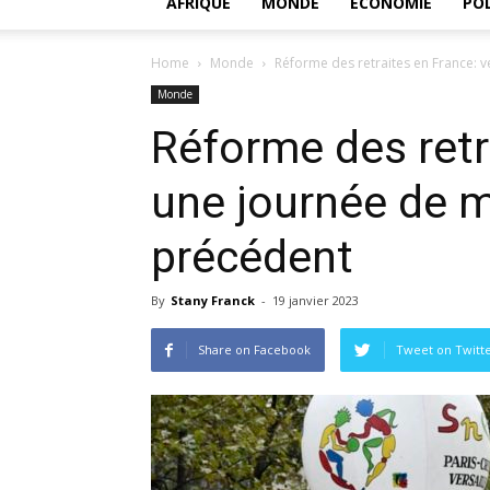
AFRIQUE
MONDE
ECONOMIE
POL
Home
Monde
Réforme des retraites en France: 
Monde
Réforme des retr
une journée de m
précédent
By
Stany Franck
-
19 janvier 2023
Share on Facebook
Tweet on Twitt