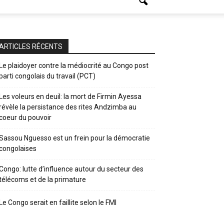
ARTICLES RÉCENTS
Le plaidoyer contre la médiocrité au Congo post
parti congolais du travail (PCT)
Les voleurs en deuil: la mort de Firmin Ayessa
révèle la persistance des rites Andzimba au
coeur du pouvoir
Sassou Nguesso est un frein pour la démocratie
congolaises
Congo: lutte d’influence autour du secteur des
télécoms et de la primature
Le Congo serait en faillite selon le FMI