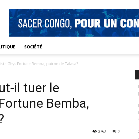
ITIQUE
SOCIÉTÉ
aliste Ghys Fortune Bemba, patron de Talasa?
-il tuer le
 Fortune Bemba,
?
2763
0