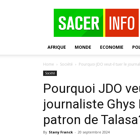
SACER
AFRIQUE
MONDE
ECONOMIE
POL
Home
Société
Pourquoi JDO veut-il tuer le journ
Société
Pourquoi JDO veut
journaliste Ghys
patron de Talasa
By
Stany Franck
-
20 septembre 2024