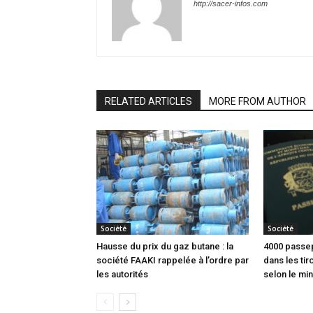
http://sacer-infos.com
RELATED ARTICLES
MORE FROM AUTHOR
Société
Société
Hausse du prix du gaz butane : la
4000 passep
société FAAKI rappelée à l’ordre par
dans les tir
les autorités
selon le min