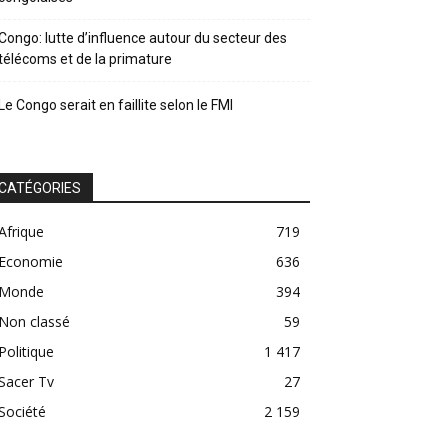
Congo: lutte d’influence autour du secteur des
télécoms et de la primature
Le Congo serait en faillite selon le FMI
CATÉGORIES
Afrique
719
Economie
636
Monde
394
Non classé
59
Politique
1 417
Sacer Tv
27
Société
2 159