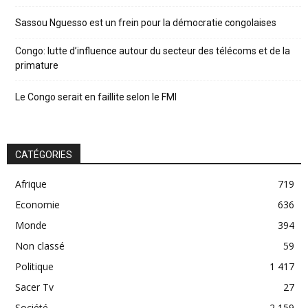
Sassou Nguesso est un frein pour la démocratie congolaises
Congo: lutte d’influence autour du secteur des télécoms et de la
primature
Le Congo serait en faillite selon le FMI
CATÉGORIES
Afrique
719
Economie
636
Monde
394
Non classé
59
Politique
1 417
Sacer Tv
27
Société
2 159