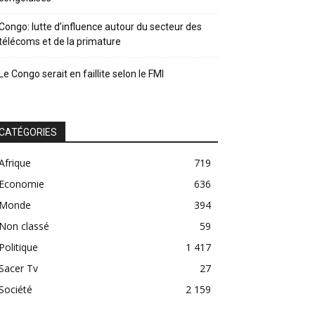
Congo: lutte d’influence autour du secteur des
télécoms et de la primature
Le Congo serait en faillite selon le FMI
CATÉGORIES
Afrique
719
Economie
636
Monde
394
Non classé
59
Politique
1 417
Sacer Tv
27
Société
2 159