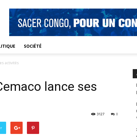
ITIQUE
SOCIÉTÉ
s activités
 Cemaco lance ses
3127
0
er