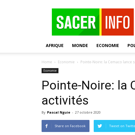
SACER
AFRIQUE
MONDE
ECONOMIE
POL
Home
Economie
Pointe-Noire: la Cemaco lance se
Economie
Pointe-Noire: la
activités
By
Pascal Nguie
-
27 octobre 2020
Share on Facebook
Tweet on Twitt