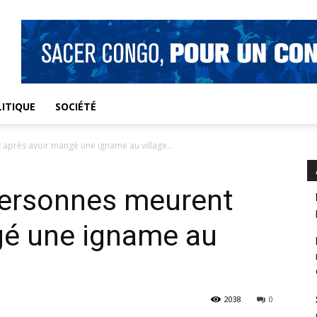
ITIQUE
SOCIÉTÉ
 après avoir mangé une igname au village...
 personnes meurent
gé une igname au
2038
0