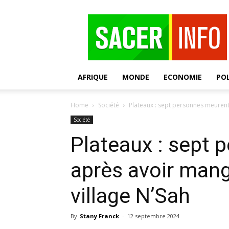
SACER
AFRIQUE
MONDE
ECONOMIE
POL
Home
Société
Plateaux : sept personnes meurent
Société
Plateaux : sept
après avoir man
village N’Sah
By
Stany Franck
-
12 septembre 2024