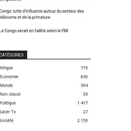
Congo: lutte d’influence autour du secteur des
télécoms et de la primature
Le Congo serait en faillite selon le FMI
CATÉGORIES
Afrique
719
Economie
636
Monde
394
Non classé
59
Politique
1 417
Sacer Tv
27
Société
2 159