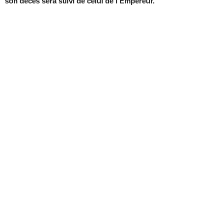
son décès sera suivi de celui de l’Empereur.