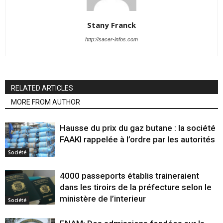
Stany Franck
http://sacer-infos.com
RELATED ARTICLES
MORE FROM AUTHOR
Hausse du prix du gaz butane : la société
FAAKI rappelée à l’ordre par les autorités
Société
4000 passeports établis traineraient
dans les tiroirs de la préfecture selon le
ministère de l’interieur
Société