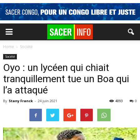
Home
Société
Société
Oyo : un lycéen qui chiait
tranquillement tue un Boa qui
l’a attaqué
By
Stany Franck
-
24 juin 2021
4093
0