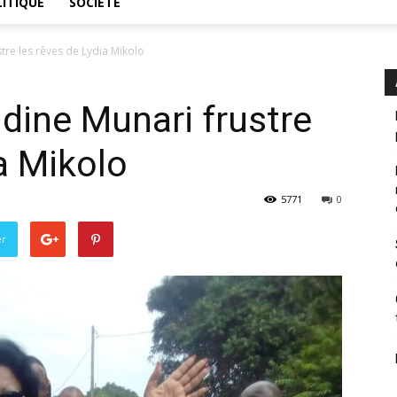
ITIQUE
SOCIÉTÉ
tre les rêves de Lydia Mikolo
dine Munari frustre
a Mikolo
5771
0
er