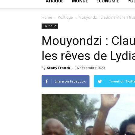
AFRIQUE
MONDE
ECONOMIE
POL
Home
Politique
Mouyondzi : Claudine Munari frus
Politique
Mouyondzi : Clau
les rêves de Lydi
By
Stany Franck
-
16 décembre 2020
Share on Facebook
Tweet on Twitt