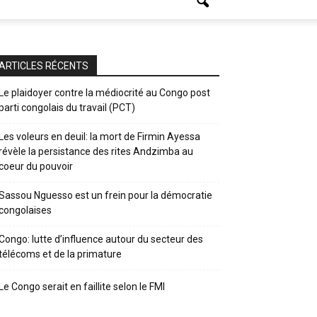
ARTICLES RÉCENTS
Le plaidoyer contre la médiocrité au Congo post
parti congolais du travail (PCT)
Les voleurs en deuil: la mort de Firmin Ayessa
révèle la persistance des rites Andzimba au
coeur du pouvoir
Sassou Nguesso est un frein pour la démocratie
congolaises
Congo: lutte d’influence autour du secteur des
télécoms et de la primature
Le Congo serait en faillite selon le FMI