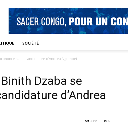
ITIQUE
SOCIÉTÉ
 prononce sur la candidature d’Andrea Ngombet
Binith Dzaba se
candidature d’Andrea
4133
0