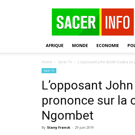
SACER
AFRIQUE
MONDE
ECONOMIE
POL
Home
Sacer Tv
L’opposant John Binith Dzaba se
Sacer Tv
L’opposant John 
prononce sur la 
Ngombet
By
Stany Franck
-
29 juin 2019