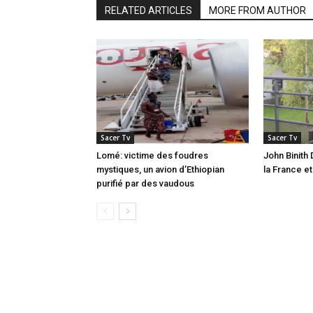
RELATED ARTICLES
MORE FROM AUTHOR
Sacer Tv
Sacer Tv
Lomé: victime des foudres
John Binith 
mystiques, un avion d’Ethiopian
la France e
purifié par des vaudous