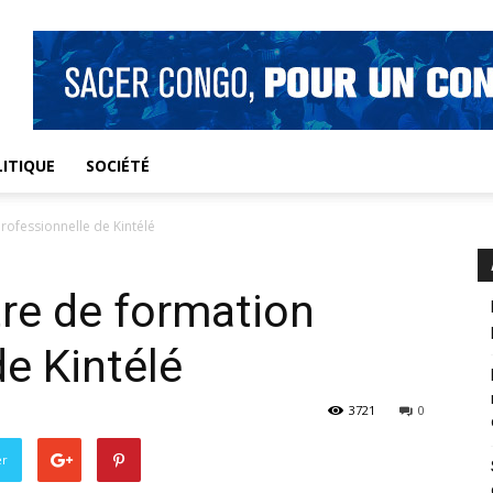
ITIQUE
SOCIÉTÉ
rofessionnelle de Kintélé
tre de formation
de Kintélé
3721
0
er