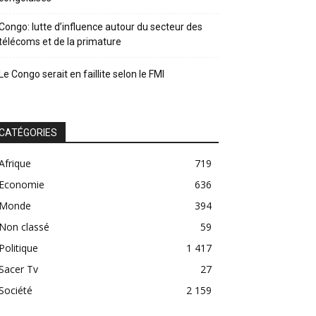
Congo: lutte d’influence autour du secteur des
télécoms et de la primature
Le Congo serait en faillite selon le FMI
CATÉGORIES
Afrique
719
Economie
636
Monde
394
Non classé
59
Politique
1 417
Sacer Tv
27
Société
2 159