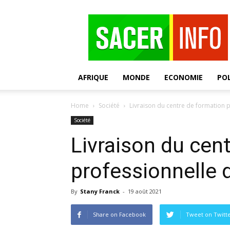
SACER
AFRIQUE
MONDE
ECONOMIE
POL
Home
Société
Livraison du centre de formation p
Société
Livraison du cen
professionnelle 
By
Stany Franck
-
19 août 2021
Share on Facebook
Tweet on Twitt