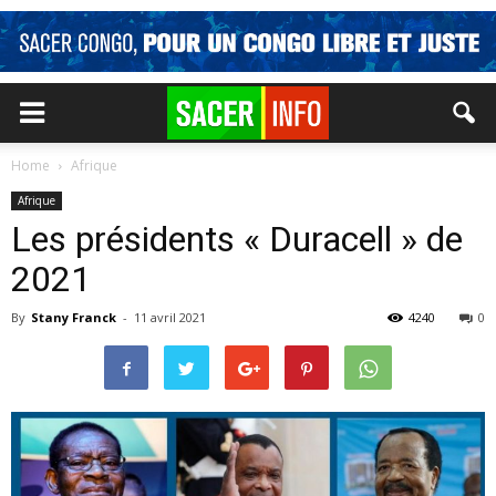
Home
Afrique
Afrique
Les présidents « Duracell » de
2021
By
Stany Franck
-
11 avril 2021
4240
0