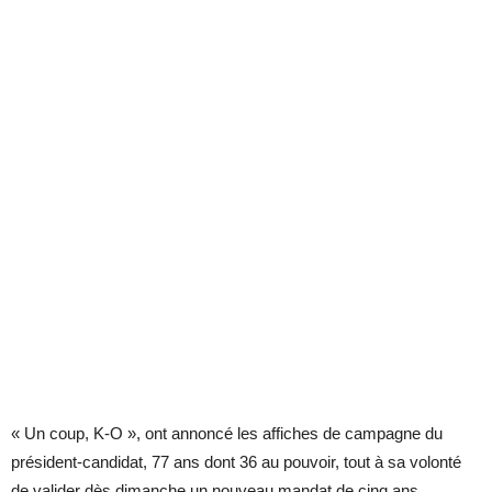
« Un coup, K-O », ont annoncé les affiches de campagne du
président-candidat, 77 ans dont 36 au pouvoir, tout à sa volonté
de valider dès dimanche un nouveau mandat de cinq ans.