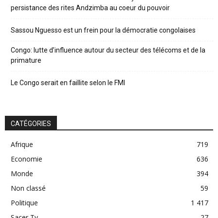
persistance des rites Andzimba au coeur du pouvoir
Sassou Nguesso est un frein pour la démocratie congolaises
Congo: lutte d’influence autour du secteur des télécoms et de la
primature
Le Congo serait en faillite selon le FMI
CATÉGORIES
Afrique
719
Economie
636
Monde
394
Non classé
59
Politique
1 417
Sacer Tv
27