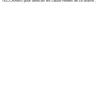
l’ECCRAMU pour détecter les cause réelles de ce drame .