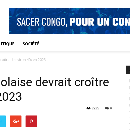
ITIQUE
SOCIÉTÉ
croître d’environ 4% en 2023
laise devrait croître
2023
2235
0
er