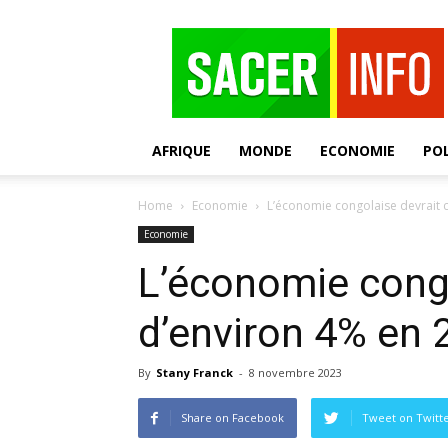
SACER
AFRIQUE
MONDE
ECONOMIE
POL
Home
Economie
L’économie congolaise devrait 
Economie
L’économie congo
d’environ 4% en 
By
Stany Franck
-
8 novembre 2023
Share on Facebook
Tweet on Twitt