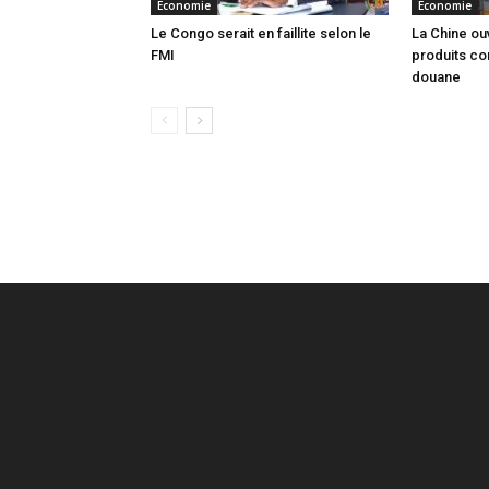
Economie
Economie
Le Congo serait en faillite selon le
La Chine ou
FMI
produits co
douane