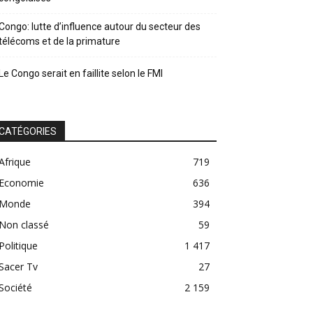
Congo: lutte d’influence autour du secteur des
télécoms et de la primature
Le Congo serait en faillite selon le FMI
CATÉGORIES
Afrique
719
Economie
636
Monde
394
Non classé
59
Politique
1 417
Sacer Tv
27
Société
2 159