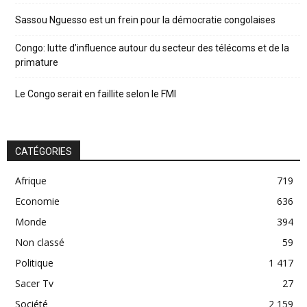
Sassou Nguesso est un frein pour la démocratie congolaises
Congo: lutte d’influence autour du secteur des télécoms et de la
primature
Le Congo serait en faillite selon le FMI
CATÉGORIES
Afrique
719
Economie
636
Monde
394
Non classé
59
Politique
1 417
Sacer Tv
27
Société
2 159