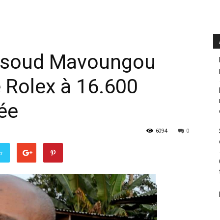
ussoud Mavoungou
 Rolex à 16.600
ée
6094
0
er