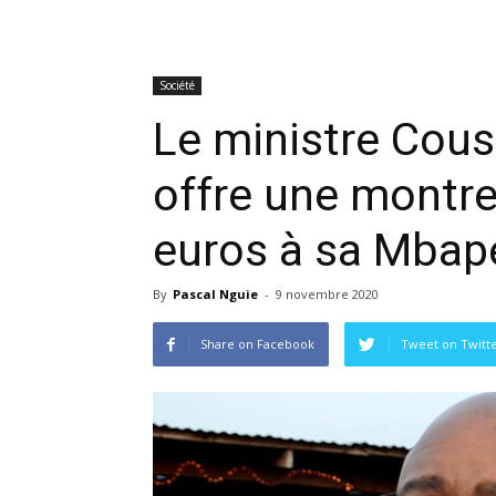
Société
Le ministre Co
offre une montre
euros à sa Mbap
By
Pascal Nguie
-
9 novembre 2020
Share on Facebook
Tweet on Twitt