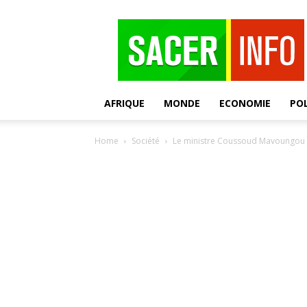
SACER
AFRIQUE
MONDE
ECONOMIE
POL
Home
Société
Le ministre Coussoud Mavoungou of