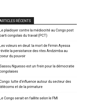
ARTICLES RÉCENTS
Le plaidoyer contre la médiocrité au Congo post
parti congolais du travail (PCT)
Les voleurs en deuil: la mort de Firmin Ayessa
révèle la persistance des rites Andzimba au
coeur du pouvoir
Sassou Nguesso est un frein pour la démocratie
congolaises
Congo: lutte d’influence autour du secteur des
télécoms et de la primature
Le Congo serait en faillite selon le FMI