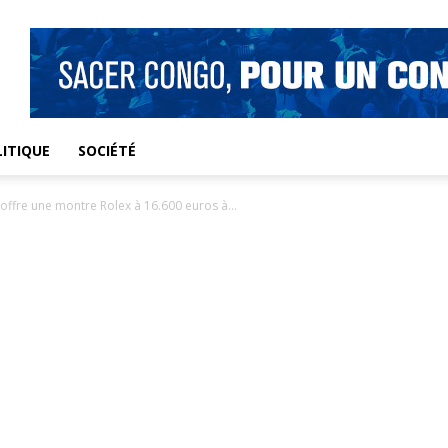
ITIQUE
SOCIÉTÉ
fre une montre Rolex à 16.600 euros à...