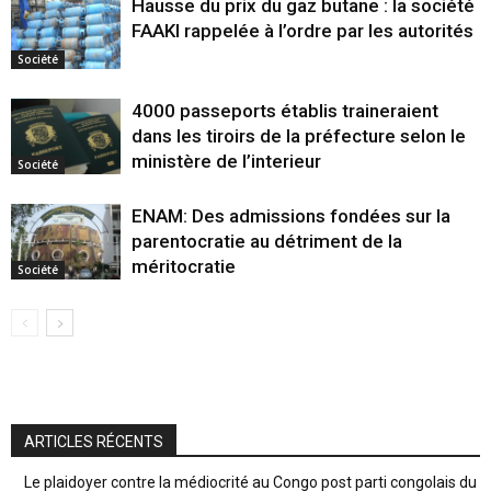
Hausse du prix du gaz butane : la société
FAAKI rappelée à l’ordre par les autorités
Société
4000 passeports établis traineraient
dans les tiroirs de la préfecture selon le
ministère de l’interieur
Société
ENAM: Des admissions fondées sur la
parentocratie au détriment de la
méritocratie
Société
ARTICLES RÉCENTS
Le plaidoyer contre la médiocrité au Congo post parti congolais du