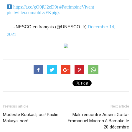
https://t.co/gO0jU2eD9t
#PatrimoineVivant
pic.twitter.com/ohLvFKpigz
— UNESCO en français (@UNESCO_fr)
December 14,
2021
Previous article
Next article
Modeste Boukadi, oui! Paulin
Mali: rencontre Assimi Goïta-
Makaya, non!
Emmanuel Macron à Bamako le
20 décembre