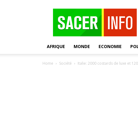
SACER
AFRIQUE
MONDE
ECONOMIE
POL
Home
Société
Italie: 2000 costards de luxe et 12