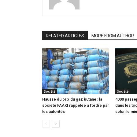
RELATED ARTICLES
MORE FROM AUTHOR
Société
Société
Hausse du prix du gaz butane : la
4000 passep
société FAAKI rappelée à l’ordre par
dans les tir
les autorités
selon le min