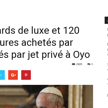
ards de luxe et 120
ures achetés par
 par jet privé à Oyo
2633
0
er