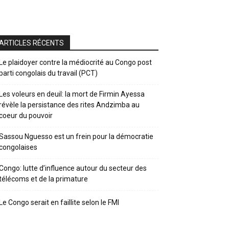
ARTICLES RÉCENTS
Le plaidoyer contre la médiocrité au Congo post
parti congolais du travail (PCT)
Les voleurs en deuil: la mort de Firmin Ayessa
révèle la persistance des rites Andzimba au
coeur du pouvoir
Sassou Nguesso est un frein pour la démocratie
congolaises
Congo: lutte d’influence autour du secteur des
télécoms et de la primature
Le Congo serait en faillite selon le FMI