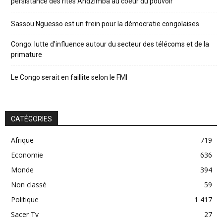
persistance des rites Andzimba au coeur du pouvoir
Sassou Nguesso est un frein pour la démocratie congolaises
Congo: lutte d’influence autour du secteur des télécoms et de la
primature
Le Congo serait en faillite selon le FMI
CATÉGORIES
Afrique
719
Economie
636
Monde
394
Non classé
59
Politique
1 417
Sacer Tv
27