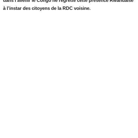
dans l’avenir le Congo ne regrette cette présence Rwandaise
à l’instar des citoyens de la RDC voisine.