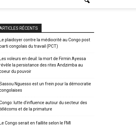
ARTICLES RÉCENTS
Le plaidoyer contre la médiocrité au Congo post
parti congolais du travail (PCT)
Les voleurs en deuil: la mort de Firmin Ayessa
révèle la persistance des rites Andzimba au
coeur du pouvoir
Sassou Nguesso est un frein pour la démocratie
congolaises
Congo: lutte d’influence autour du secteur des
télécoms et de la primature
Le Congo serait en faillite selon le FMI