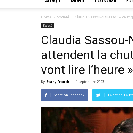
AFRIQUE
MONDE
ECONOMIE
POL
Home
Société
Claudia Sassou-Nguesso : « ceux qui
Société
Claudia Sassou-N
attendent la chu
vont lire l’heure »
By
Stany Franck
-
11 septembre 2023
Share on Facebook
Tweet on Twitt