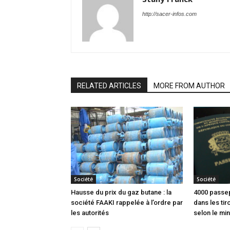
http://sacer-infos.com
RELATED ARTICLES
MORE FROM AUTHOR
Société
Société
Hausse du prix du gaz butane : la
4000 passep
société FAAKI rappelée à l’ordre par
dans les tir
les autorités
selon le min