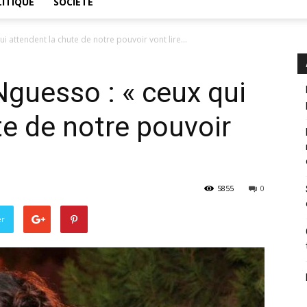
ITIQUE
SOCIÉTÉ
 attendent la chute de notre pouvoir vont lire...
guesso : « ceux qui
te de notre pouvoir
5855
0
er