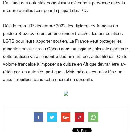
L’attitude des autorités congolaises n’étonnent personne dans la
mesure qu’elles sont pour la plupart des PD.
Déjà le mardi 07 dé­cembre 2022, les di­plo­mates fran­çais en
poste à Braz­za­ville ont eu une ren­contre avec les as­so­cia­tions
LGTB pour leurs ap­por­ter sou­tien. La France veut pro­té­ger les
mi­no­ri­tés sexuelles au Congo dans sa lo­gique co­lo­niale alors que
cette pra­tique va à l’en­contre des mœurs des au­toch­tones. Cette
vo­lonté fran­çaise à im­po­ser sa culture en Afrique de­vrait être ar­
rê­tée par les au­to­ri­tés po­li­tiques. Mais hélas, ces autorités sont
aussi mouillées dans cette orientation sexuelle.