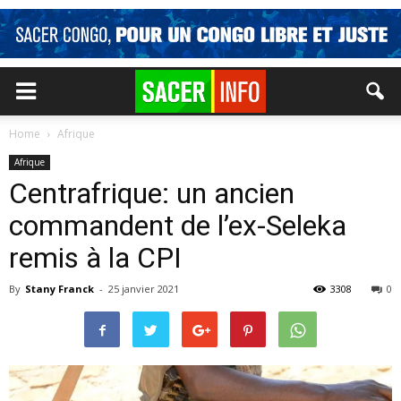
Home
Afrique
Afrique
Centrafrique: un ancien
commandent de l’ex-Seleka
remis à la CPI
By
Stany Franck
-
25 janvier 2021
3308
0