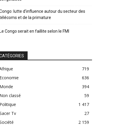
Congo: lutte d’influence autour du secteur des
télécoms et de la primature
Le Congo serait en faillite selon le FMI
CATÉGORIES
Afrique
719
Economie
636
Monde
394
Non classé
59
Politique
1 417
Sacer Tv
27
Société
2 159