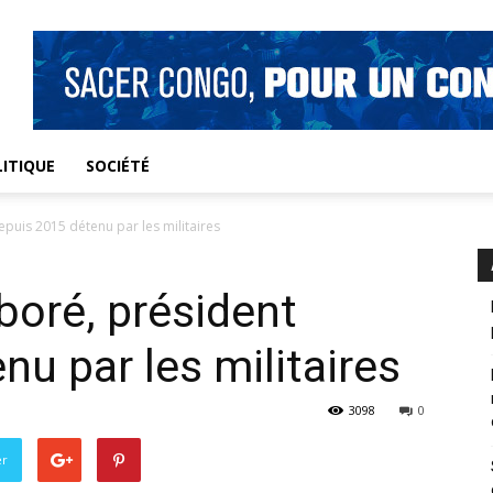
ITIQUE
SOCIÉTÉ
puis 2015 détenu par les militaires
boré, président
u par les militaires
3098
0
er