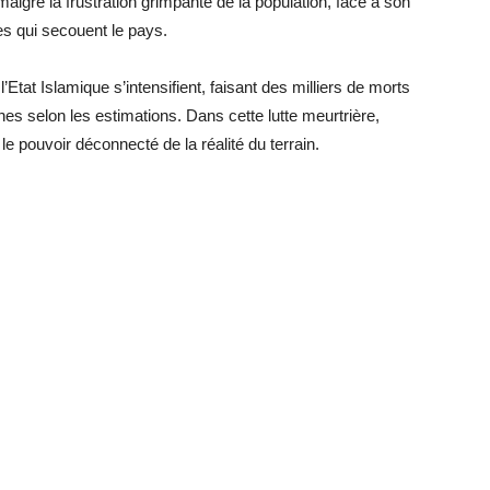
lgré la frustration grimpante de la population, face à son
tes qui secouent le pays.
’Etat Islamique s’intensifient, faisant des milliers de morts
nes selon les estimations. Dans cette lutte meurtrière,
le pouvoir déconnecté de la réalité du terrain.