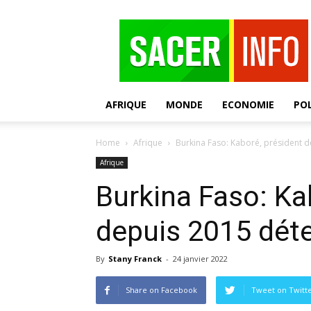
SACER
AFRIQUE
MONDE
ECONOMIE
POL
Home
Afrique
Burkina Faso: Kaboré, président de
Afrique
Burkina Faso: Ka
depuis 2015 déten
By
Stany Franck
-
24 janvier 2022
Share on Facebook
Tweet on Twitt