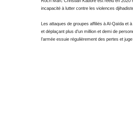
Roch Marc Christian Kaboré est réélu en 2020 ma
incapacité à lutter contre les violences djihadis
Les attaques de groupes affiliés à Al-Qaïda et à l
et déplaçant plus d’un million et demi de person
l’armée essuie régulièrement des pertes et juge 