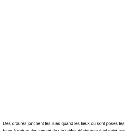
Des ordures jonchent les rues quand les lieux où sont posés les
bacs à ordure deviennent de véritables décharges à tel point que