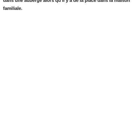
dans une auberge alors qu’il y a de la place dans la maison
familiale.