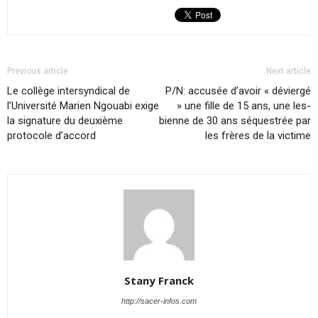
Previous article
Next article
Le collège intersyndical de
P/​N: ac­cu­sée d’avoir « dé­viergé
l’Université Marien Ngouabi exige
» une fille de 15 ans, une les­
la signature du deuxième
bienne de 30 ans sé­ques­trée par
protocole d’accord
les frères de la vic­time
Stany Franck
http://sacer-infos.com