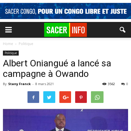
Home
Politique
Politique
Albert Oniangué a lancé sa
campagne à Owando
By
Stany Franck
-
8 mars 2021
3562
0