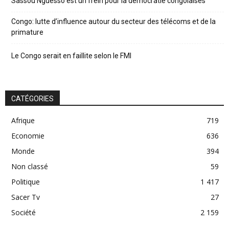
Sassou Nguesso est un frein pour la démocratie congolaises
Congo: lutte d’influence autour du secteur des télécoms et de la
primature
Le Congo serait en faillite selon le FMI
CATÉGORIES
Afrique
719
Economie
636
Monde
394
Non classé
59
Politique
1 417
Sacer Tv
27
Société
2 159