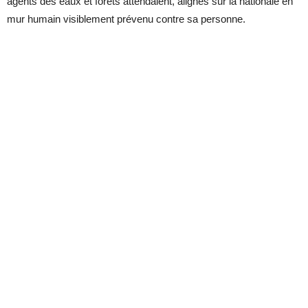
agents des eaux et forêts attendaient, alignés sur la nationale en
mur humain visiblement prévenu contre sa personne.