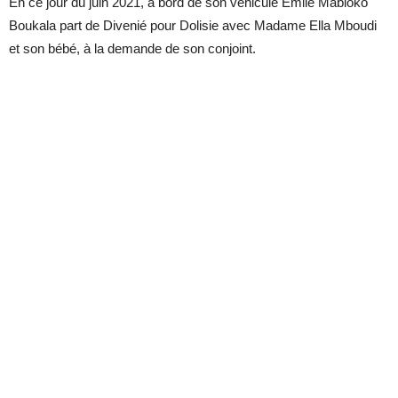
En ce jour du juin 2021, à bord de son véhicule Emile Mabioko
Boukala part de Divenié pour Dolisie avec Madame Ella Mboudi
et son bébé, à la demande de son conjoint.