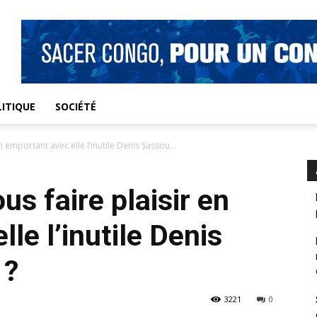
ITIQUE
SOCIÉTÉ
n emportant avec elle l’inutile Denis Sassou...
us faire plaisir en
le l’inutile Denis
 ?
3221
0