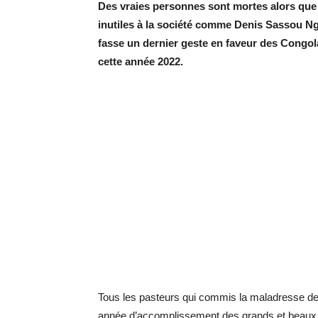
Des vraies personnes
sont mortes
alors que
inutiles à la société comme Denis Sassou Ng
fasse un dernier geste en faveur des Congol
cette année 202
2
.
Tous les pasteurs qui commis la maladresse d
année d’accomplissement des grands et beaux rê