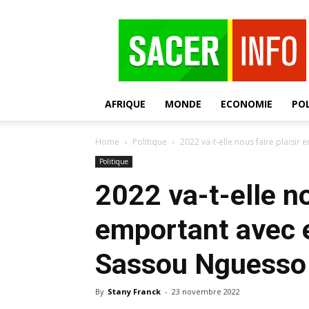
SACER
AFRIQUE
MONDE
ECONOMIE
POL
Home
Politique
2022 va-t-elle nous faire plaisir e
Politique
2022 va-t-elle no
emportant avec el
Sassou Nguesso
By
Stany Franck
-
23 novembre 2022