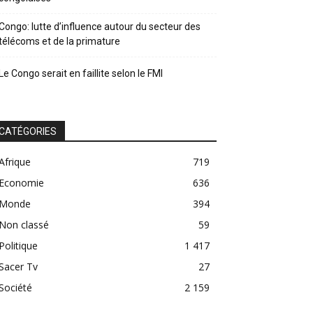
Congo: lutte d’influence autour du secteur des
télécoms et de la primature
Le Congo serait en faillite selon le FMI
CATÉGORIES
Afrique
719
Economie
636
Monde
394
Non classé
59
Politique
1 417
Sacer Tv
27
Société
2 159