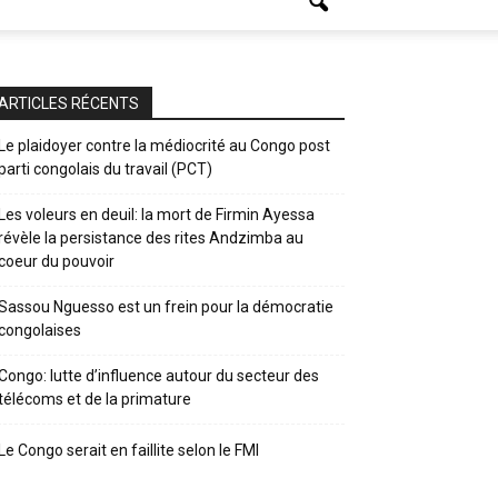
ARTICLES RÉCENTS
Le plaidoyer contre la médiocrité au Congo post
parti congolais du travail (PCT)
Les voleurs en deuil: la mort de Firmin Ayessa
révèle la persistance des rites Andzimba au
coeur du pouvoir
Sassou Nguesso est un frein pour la démocratie
congolaises
Congo: lutte d’influence autour du secteur des
télécoms et de la primature
Le Congo serait en faillite selon le FMI