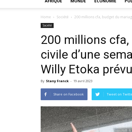
AFRIQUE
MONDE
ECONOMIE
POL
Home
Société
200 millions cfa, budget du mariage
Société
200 millions cfa
civile d’une sema
Willy Etoka prév
By
Stany Franck
-
19 avril 2023
Share on Facebook
Tweet on Twitt