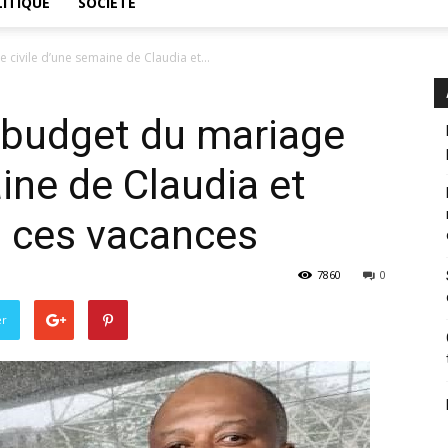
ITIQUE
SOCIÉTÉ
 civile d’une semaine de Claudia et...
, budget du mariage
ine de Claudia et
u ces vacances
7860
0
er