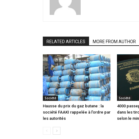
RELATED ARTICLES
MORE FROM AUTHOR
Société
Société
Hausse du prix du gaz butane : la
4000 passep
société FAAKI rappelée à l’ordre par
dans les tir
les autorités
selon le min