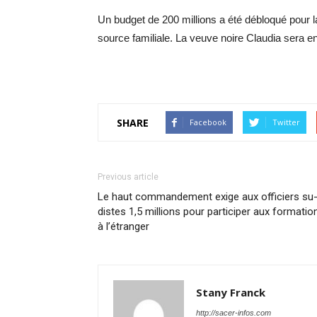
Un budget de 200 millions a été débloqué pour la
source familiale. La veuve noire Claudia sera enf
SHARE
Facebook
Twitter
Previous article
Le haut com­man­de­ment exige aux of­fi­ciers su
distes 1,5 mil­lions pour par­ti­ci­per aux for­ma­tio
à l’étran­ger
Stany Franck
http://sacer-infos.com