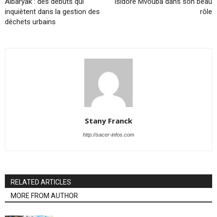
Albaryak : des débuts qui
Isidore Mvouba dans son beau
inquiètent dans la gestion des
rôle
déchets urbains
Stany Franck
http://sacer-infos.com
RELATED ARTICLES
MORE FROM AUTHOR