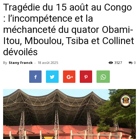
Tragédie du 15 août au Congo
: l’incompétence et la
méchanceté du quator Obami-
Itou, Mboulou, Tsiba et Collinet
dévoilés
By
Stany Franck
-
18 août 2025
3527
0