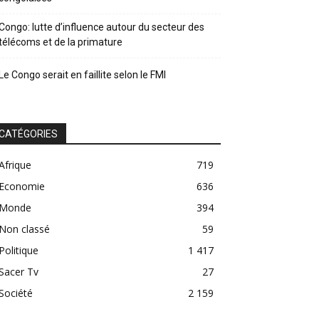
Congo: lutte d’influence autour du secteur des
télécoms et de la primature
Le Congo serait en faillite selon le FMI
CATÉGORIES
Afrique
719
Economie
636
Monde
394
Non classé
59
Politique
1 417
Sacer Tv
27
Société
2 159