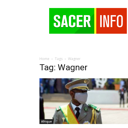
SACER
Home
Tags
Wagner
Tag: Wagner
Afrique