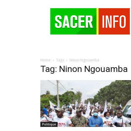
SACER
Home
Tags
Ninon Ngouamba
Tag: Ninon Ngouamba
Politique