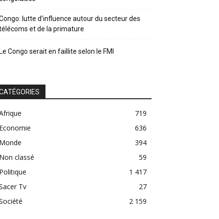
Congo: lutte d’influence autour du secteur des
télécoms et de la primature
Le Congo serait en faillite selon le FMI
CATÉGORIES
Afrique
719
Economie
636
Monde
394
Non classé
59
Politique
1 417
Sacer Tv
27
Société
2 159