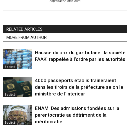
http://sacer-infos.com
RELATED ARTICLES
MORE FROM AUTHOR
Hausse du prix du gaz butane : la société
FAAKI rappelée à l’ordre par les autorités
Société
4000 passeports établis traineraient
dans les tiroirs de la préfecture selon le
ministère de l’interieur
Société
ENAM: Des admissions fondées sur la
parentocratie au détriment de la
méritocratie
Société