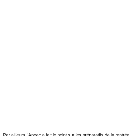
Par ailleurs l’Apeec a fait le point sur les préparatifs de la rentrée