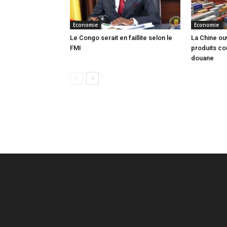
Economie
Economie
Le Congo serait en faillite selon le
La Chine ou
FMI
produits co
douane