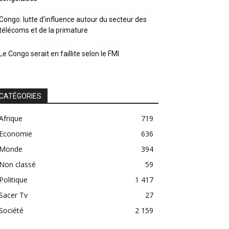
Congo: lutte d’influence autour du secteur des
télécoms et de la primature
Le Congo serait en faillite selon le FMI
CATÉGORIES
Afrique
719
Economie
636
Monde
394
Non classé
59
Politique
1 417
Sacer Tv
27
Société
2 159