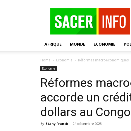
SACER
AFRIQUE
MONDE
ECONOMIE
POL
Home
Economie
Réformes macroéconomiques : le 
Economie
Réformes macroé
accorde un crédit
dollars au Congo
By
Stany Franck
-
24 décembre 2023