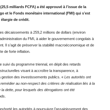
 (25,5 milliards FCFA) a été approuvé à l’issue de la
 et le Fonds monétaire international (FMI) qui s’est
 élargie de crédit.
al des décaissements à 259,2 millions de dollars (environ
d’administration du FMI, à aider le gouvernement congolais à
t. Il s’agit de préserver la stabilité macroéconomique et de
 de forte inflation.
 suivi du programme triennal, en dépit des retards
ructurelles visant à accroître la transparence, à
la gestion des investissements publics. «
Les autorités ont
emédier au non-respect des critères de réalisation liés à la
e la dette, pour lesquels des dérogations ont été
ods.
 exhorté les autorités à poursuivre l’assainissement des