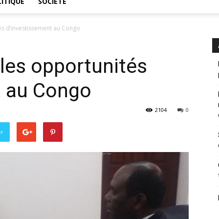
ITIQUE
SOCIÉTÉ
tés d’investissement au Congo
 les opportunités
t au Congo
2104
0
er