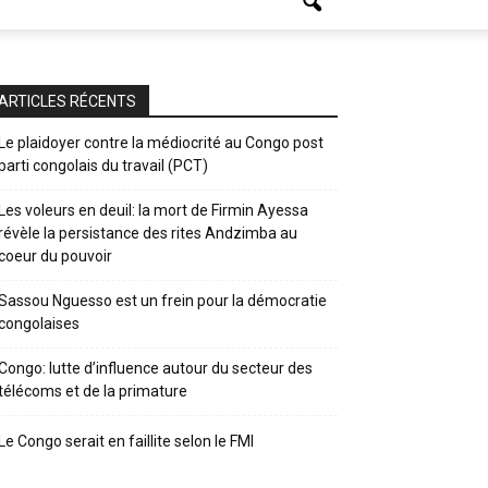
ARTICLES RÉCENTS
Le plaidoyer contre la médiocrité au Congo post
parti congolais du travail (PCT)
Les voleurs en deuil: la mort de Firmin Ayessa
révèle la persistance des rites Andzimba au
coeur du pouvoir
Sassou Nguesso est un frein pour la démocratie
congolaises
Congo: lutte d’influence autour du secteur des
télécoms et de la primature
Le Congo serait en faillite selon le FMI