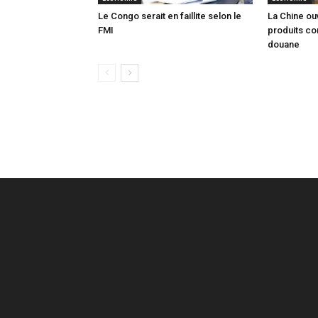
Le Congo serait en faillite selon le
La Chine ou
FMI
produits co
douane