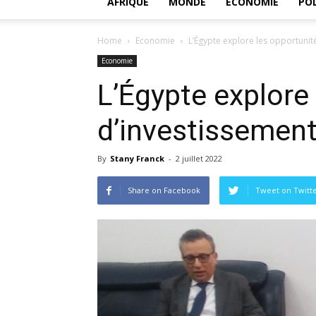
AFRIQUE
MONDE
ECONOMIE
POL
Home
Economie
L’Égypte explore les opportuni
Economie
L’Égypte explore
d’investissemen
By
Stany Franck
-
2 juillet 2022
Share on Facebook
Tweet on Twitt