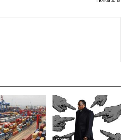
inondations
Economie