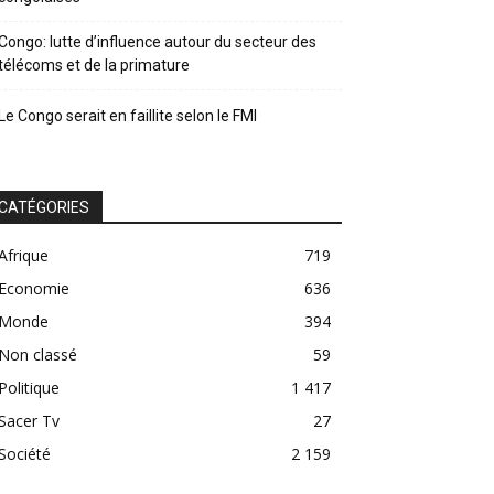
Congo: lutte d’influence autour du secteur des
télécoms et de la primature
Le Congo serait en faillite selon le FMI
CATÉGORIES
Afrique
719
Economie
636
Monde
394
Non classé
59
Politique
1 417
Sacer Tv
27
Société
2 159