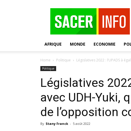
SACER
AFRIQUE
MONDE
ECONOMIE
POL
Home
Politique
Législatives 2022 : l’UPADS à égal
Politique
Législatives 2022
avec UDH-Yuki, qu
de l’opposition c
By
Stany Franck
-
5 août 2022