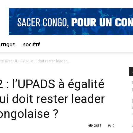
ITIQUE
SOCIÉTÉ
ité avec UDH-Yuki, qui doit rester leader...
 : l’UPADS à égalité
i doit rester leader
ongolaise ?
2635
0